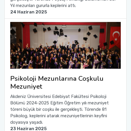
Yıl mezunları gururla keplerini attı.
24 Haziran 2025
Sağlık Bilimleri Fakültesi
Serik İşletme Fakültesi
Spor Bilimleri Fakültesi
Su Ürünleri Fakültesi
Tıp Fakültesi
Psikoloji Mezunlarına Coşkulu
Mezuniyet
Turizm Fakültesi
Akdeniz Üniversitesi Edebiyat Fakültesi Psikoloji
Bölümü 2024-2025 Eğitim Öğretim yılı mezuniyet
Uygulamalı Bilimler Fakültesi
töreni büyük bir coşku ile gerçekleşti. Törende 81
Psikolog, keplerini atarak mezuniyetlerinin keyfini
Ziraat Fakültesi
doyasıya yaşadı.
23 Haziran 2025