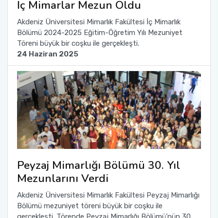
İç Mimarlar Mezun Oldu
Yönetim Sistemi)
Online Sağlık Hizmetleri Randevu Sistemi
2022-2026 Stratejik Planı
İlahiyat Fakültesi
Sağlık Hizmetleri MYO
Yapı İşleri ve Teknik Daire Başkanlığı
Mezun Bilgi Sistemi
Akdeniz Üniversitesi Mimarlık Fakültesi İç Mimarlık
Dış Kaynaklı Proje Takip Sistemi
Bölümü 2024-2025 Eğitim-Öğretim Yılı Mezuniyet
Faaliyet Raporları
İletişim Fakültesi
Serik Gülsün Süleyman Süral MYO
Uluslararası İlişkiler Ofisi
Sıkça Sorulan Sorular
Töreni büyük bir coşku ile gerçekleşti.
AB Projeleri
24 Haziran 2025
Akademik Tören
Kemer Denizcilik Fakültesi
Sosyal Bilimler MYO
TÜBİTAK Projeleri
Kumluca Sağlık Bilimleri Fakültesi
Teknik Bilimler MYO
Web of Science
Manavgat Sosyal ve Beşeri Bilimler Fakültesi
SciVal
Manavgat Turizm Fakültesi
Peyzaj Mimarlığı Bölümü 30. Yıl
Manavgat Yabancı Diller Fakültesi
Mezunlarını Verdi
Mimarlık Fakültesi
Akdeniz Üniversitesi Mimarlık Fakültesi Peyzaj Mimarlığı
Bölümü mezuniyet töreni büyük bir coşku ile
Mühendislik Fakültesi
gerçekleşti. Törende Peyzaj Mimarlığı Bölümü’nün 30.