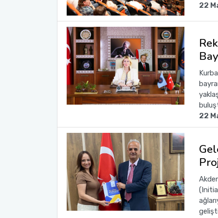
22 M
Rek
Bay
Kurba
bayram
yakla
buluş
22 M
Gel
Pro
Akden
(Initi
ağları
gelişt