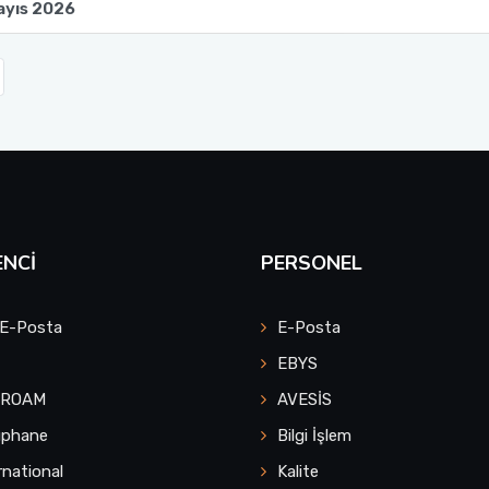
ayıs 2026
NCI
PERSONEL
 E-Posta
E-Posta
EBYS
UROAM
AVESİS
üphane
Bilgi İşlem
rnational
Kalite