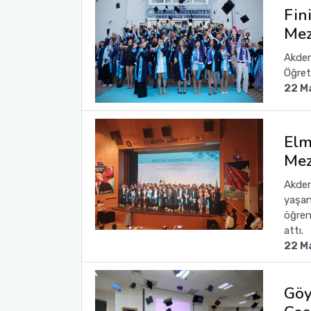
Fin
Mez
Sağlık Bilimleri Fakültesi
Akden
Serik İşletme Fakültesi
Öğret
22 M
Spor Bilimleri Fakültesi
Elm
Su Ürünleri Fakültesi
Mez
Tıp Fakültesi
Akden
yaşan
Turizm Fakültesi
öğren
attı.
Uygulamalı Bilimler Fakültesi
22 M
Ziraat Fakültesi
Göy