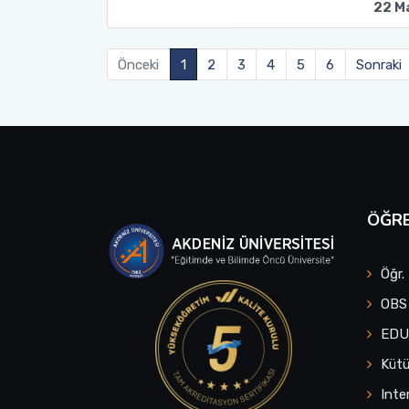
22 M
Önceki
1
2
3
4
5
6
Sonraki
ÖĞRE
Öğr.
OBS
ED
Küt
Inte