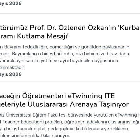
ayıs 2026
törümüz Prof. Dr. Özlenen Özkan'ın 'Kurb
ramı Kutlama Mesajı'
n Bayramı fedakârlığın, cömertliğin ve gönülden paylaşmanın
ıdır. Bayramların o birleştirici ruhu, bizi birbirimize biraz daha
ştırarak aynı samimiyette ve aynı büyük aile duygusunda
turmaktadır.
ayıs 2026
eceğin Öğretmenleri eTwinning ITE
jeleriyle Uluslararası Arenaya Taşınıyor
iz Üniversitesi Eğitim Fakültesi bünyesinde yürütülen eTwinning 
al Teacher Education) projeleri, öğretmen adaylarını uluslararası eğ
yla buluşturarak dijital, pedagojik ve kültürlerarası yeterliklerin
irilmesine önemli katkılar sunuyor.