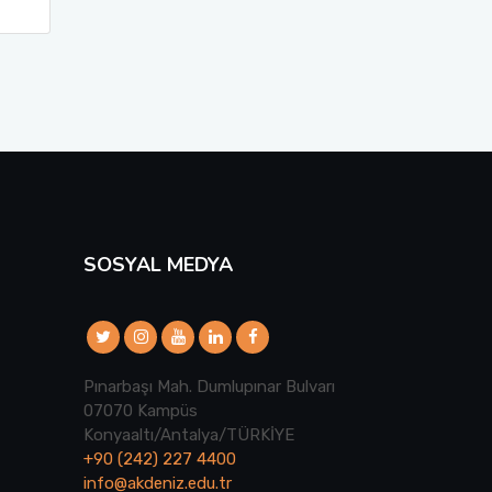
SOSYAL MEDYA
Pınarbaşı Mah. Dumlupınar Bulvarı
07070 Kampüs
Konyaaltı/Antalya/TÜRKİYE
+90 (242) 227 4400
info@akdeniz.edu.tr