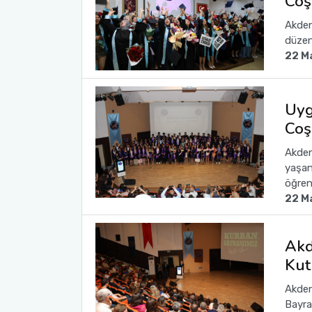
Coş
Akden
düzen
22 M
Uyg
Coş
Akden
yaşan
öğrenc
22 M
​Ak
Kut
Akdeni
Bayra