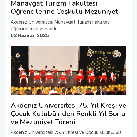
Manavgat Turizm Fakültesi
Yönetim Sistemi)
Online Sağlık Hizmetleri Randevu Sistemi
Öğrencilerine Coşkulu Mezuniyet
2022-2026 Stratejik Planı
İlahiyat Fakültesi
Sağlık Hizmetleri MYO
Yapı İşleri ve Teknik Daire Başkanlığı
Mezun Bilgi Sistemi
Dış Kaynaklı Proje Takip Sistemi
Akdeniz Üniversitesi Manavgat Turizm Fakültesi
Faaliyet Raporları
İletişim Fakültesi
Serik Gülsün Süleyman Süral MYO
Uluslararası İlişkiler Ofisi
Sıkça Sorulan Sorular
öğrencileri mezun oldu.
AB Projeleri
02 Haziran 2025
Akademik Tören
Kemer Denizcilik Fakültesi
Sosyal Bilimler MYO
TÜBİTAK Projeleri
Kumluca Sağlık Bilimleri Fakültesi
Teknik Bilimler MYO
Web of Science
Manavgat Sosyal ve Beşeri Bilimler Fakültesi
SciVal
Manavgat Turizm Fakültesi
Akdeniz Üniversitesi 75. Yıl Kreşi ve
Manavgat Yabancı Diller Fakültesi
Çocuk Kulübü'nden Renkli Yıl Sonu
ve Mezuniyet Töreni
Mimarlık Fakültesi
Akdeniz Üniversitesi 75. Yıl Kreşi ve Çocuk Kulübü, 30
Mühendislik Fakültesi