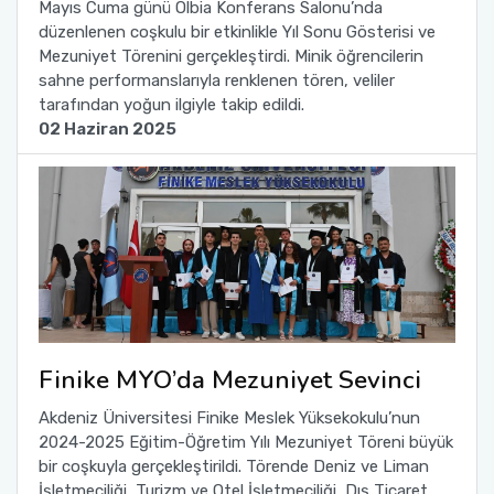
Mayıs Cuma günü Olbia Konferans Salonu’nda
düzenlenen coşkulu bir etkinlikle Yıl Sonu Gösterisi ve
Sağlık Bilimleri Fakültesi
Mezuniyet Törenini gerçekleştirdi. Minik öğrencilerin
sahne performanslarıyla renklenen tören, veliler
tarafından yoğun ilgiyle takip edildi.
Serik İşletme Fakültesi
02 Haziran 2025
Spor Bilimleri Fakültesi
Su Ürünleri Fakültesi
Tıp Fakültesi
Turizm Fakültesi
Finike MYO’da Mezuniyet Sevinci
Uygulamalı Bilimler Fakültesi
Akdeniz Üniversitesi Finike Meslek Yüksekokulu’nun
2024-2025 Eğitim-Öğretim Yılı Mezuniyet Töreni büyük
Ziraat Fakültesi
bir coşkuyla gerçekleştirildi. Törende Deniz ve Liman
İşletmeciliği, Turizm ve Otel İşletmeciliği, Dış Ticaret,