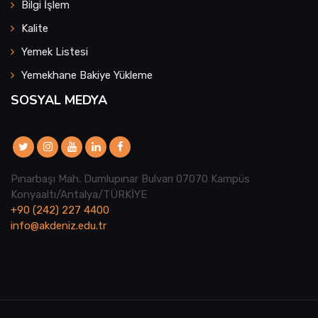
Bilgi İşlem
Kalite
Yemek Listesi
Yemekhane Bakiye Yükleme
SOSYAL MEDYA
Pınarbaşı Mah. Dumlupınar Bulvarı 07070 Kampüs
Konyaaltı/Antalya/TÜRKİYE
+90 (242) 227 4400
info@akdeniz.edu.tr