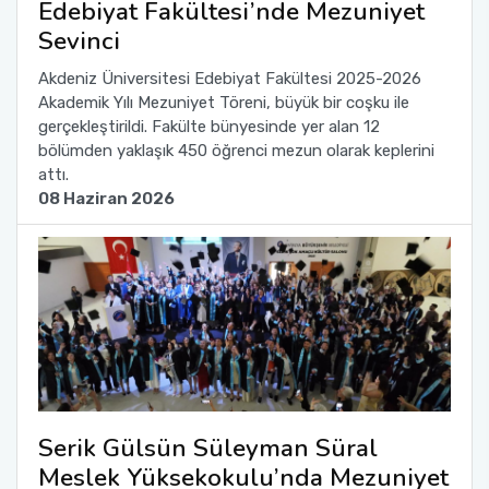
Edebiyat Fakültesi’nde Mezuniyet
Yönetim Sistemi)
Online Sağlık Hizmetleri Randevu Sistemi
Sevinci
2022-2026 Stratejik Planı
İlahiyat Fakültesi
Sağlık Hizmetleri MYO
Yapı İşleri ve Teknik Daire Başkanlığı
Mezun Bilgi Sistemi
Dış Kaynaklı Proje Takip Sistemi
Akdeniz Üniversitesi Edebiyat Fakültesi 2025-2026
Faaliyet Raporları
İletişim Fakültesi
Serik Gülsün Süleyman Süral MYO
Uluslararası İlişkiler Ofisi
Sıkça Sorulan Sorular
Akademik Yılı Mezuniyet Töreni, büyük bir coşku ile
AB Projeleri
gerçekleştirildi. Fakülte bünyesinde yer alan 12
Akademik Tören
Kemer Denizcilik Fakültesi
Sosyal Bilimler MYO
bölümden yaklaşık 450 öğrenci mezun olarak keplerini
TÜBİTAK Projeleri
attı.
08 Haziran 2026
Kumluca Sağlık Bilimleri Fakültesi
Teknik Bilimler MYO
Web of Science
Manavgat Sosyal ve Beşeri Bilimler Fakültesi
SciVal
Manavgat Turizm Fakültesi
Manavgat Yabancı Diller Fakültesi
Mimarlık Fakültesi
Serik Gülsün Süleyman Süral
Meslek Yüksekokulu’nda Mezuniyet
Mühendislik Fakültesi