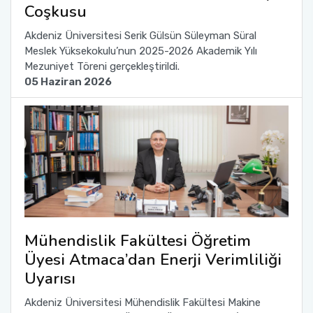
Coşkusu
Sağlık Bilimleri Fakültesi
Akdeniz Üniversitesi Serik Gülsün Süleyman Süral
Meslek Yüksekokulu’nun 2025-2026 Akademik Yılı
Mezuniyet Töreni gerçekleştirildi.
Serik İşletme Fakültesi
05 Haziran 2026
Spor Bilimleri Fakültesi
Su Ürünleri Fakültesi
Tıp Fakültesi
Turizm Fakültesi
Mühendislik Fakültesi Öğretim
Uygulamalı Bilimler Fakültesi
Üyesi Atmaca’dan Enerji Verimliliği
Uyarısı
Ziraat Fakültesi
Akdeniz Üniversitesi Mühendislik Fakültesi Makine