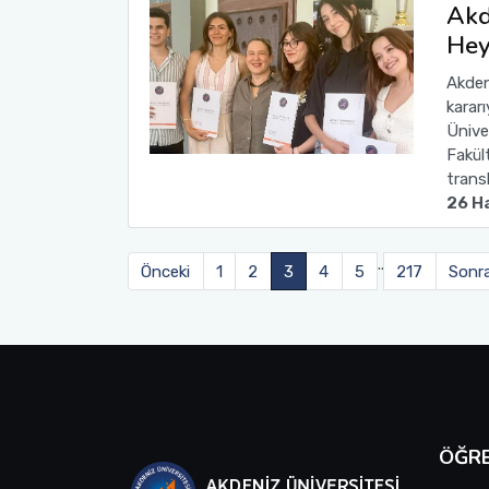
Akd
Hey
Akden
karar
Üniver
Fakül
trans
26 H
..
Önceki
1
2
3
4
5
217
Sonra
ÖĞRE