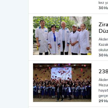
kez ya
30 H
Zir
Düz
Akden
Kazak
okulun
30 H
238
Akden
Mezun
hayat
gerçek
29 H