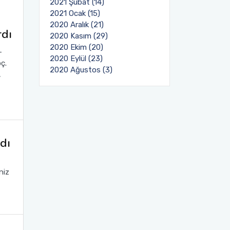
2021 Şubat (14)
2021 Ocak (15)
2020 Aralık (21)
rdı
2020 Kasım (29)
2020 Ekim (20)
-
2020 Eylül (23)
ç.
2020 Ağustos (3)
,
dı
niz