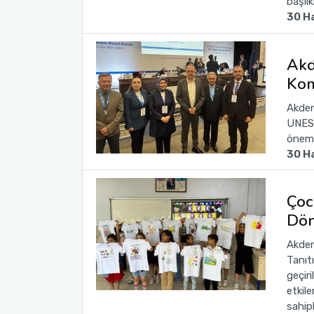
başlık
30 H
Sağlık Bilimleri Fakültesi
Akd
Serik İşletme Fakültesi
Kom
Spor Bilimleri Fakültesi
Akden
UNESC
önemli
Su Ürünleri Fakültesi
30 H
Tıp Fakültesi
Çoc
Turizm Fakültesi
Dön
Akdeni
Uygulamalı Bilimler Fakültesi
Tanıt
geçir
Ziraat Fakültesi
etkile
sahip