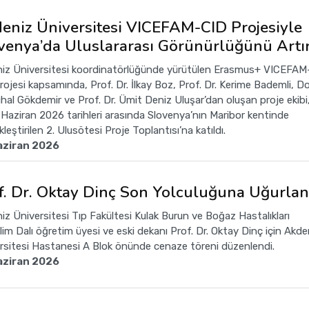
eniz Üniversitesi VICEFAM-CID Projesiyle
venya’da Uluslararası Görünürlüğünü Artı
iz Üniversitesi koordinatörlüğünde yürütülen Erasmus+ VICEFAM
rojesi kapsamında, Prof. Dr. İlkay Boz, Prof. Dr. Kerime Bademli, Do
uhal Gökdemir ve Prof. Dr. Ümit Deniz Uluşar’dan oluşan proje ekibi
 Haziran 2026 tarihleri arasında Slovenya’nın Maribor kentinde
leştirilen 2. Ulusötesi Proje Toplantısı’na katıldı.
aziran 2026
f. Dr. Oktay Dinç Son Yolculuğuna Uğurlan
iz Üniversitesi Tıp Fakültesi Kulak Burun ve Boğaz Hastalıkları
lim Dalı öğretim üyesi ve eski dekanı Prof. Dr. Oktay Dinç için Akde
rsitesi Hastanesi A Blok önünde cenaze töreni düzenlendi.
aziran 2026