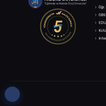
Öğr.
OBS
ED
Küt
Inte