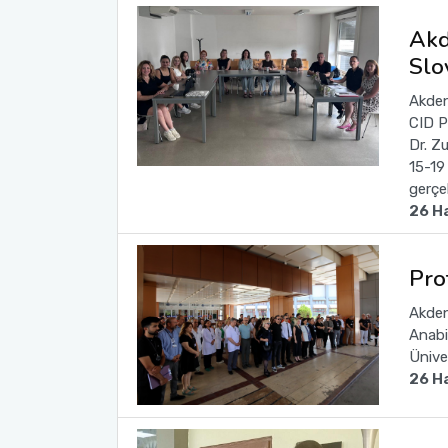
Akd
Slo
Akden
CID P
Dr. Z
15-19
gerçek
26 H
Pro
Akden
Anabi
Ünive
26 H