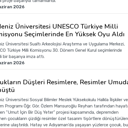
lı proje başarıyla tamamlandı.
aziran 2026
eniz Üniversitesi UNESCO Türkiye Milli
isyonu Seçimlerinde En Yüksek Oyu Aldı
iz Üniversitesi Sualtı Arkeolojisi Araştırma ve Uygulama Merkezi,
O Türkiye Milli Komisyonu 30. Dönem Genel Kurul seçimlerinde
 bir başarıya imza attı.
aziran 2026
ukların Düşleri Resimlere, Resimler Umud
üştü
z Üniversitesi Sosyal Bilimler Meslek Yüksekokulu Halkla İlişkiler ve
ım Programı Öğr. Gör. Özlem Mansuroğlu Reyhan tarafından hayat
ilen "Umut İçin Bir Düş Yeter" projesi kapsamında, depremden
nen çocukların çizdiği resimler özel tasarım tişörtlere dönüştürüler
lerine ulaştırıldı. Hatay ve Adıyaman'da yaşayan yüzlerce çocuk, bu