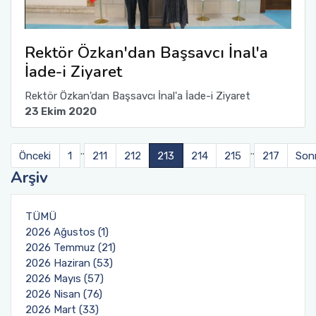
Rektör Özkan'dan Başsavcı İnal'a
İade-i Ziyaret
Rektör Özkan'dan Başsavcı İnal'a İade-i Ziyaret
23 Ekim 2020
..
..
Önceki
1
211
212
213
214
215
217
Sonr
Arşiv
TÜMÜ
2026 Ağustos (1)
2026 Temmuz (21)
2026 Haziran (53)
2026 Mayıs (57)
2026 Nisan (76)
2026 Mart (33)