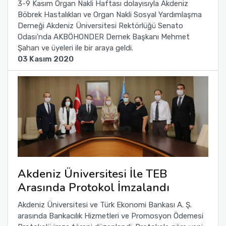
3-9 Kasım Organ Nakli Haftası dolayısıyla Akdeniz
Böbrek Hastalıkları ve Organ Nakli Sosyal Yardımlaşma
Sağlık Bilimleri Fakültesi
Derneği Akdeniz Üniversitesi Rektörlüğü Senato
Odası'nda AKBÖHONDER Dernek Başkanı Mehmet
Şahan ve üyeleri ile bir araya geldi.
Serik İşletme Fakültesi
03 Kasım 2020
Spor Bilimleri Fakültesi
Su Ürünleri Fakültesi
Tıp Fakültesi
Turizm Fakültesi
Akdeniz Üniversitesi İle TEB
Uygulamalı Bilimler Fakültesi
Arasında Protokol İmzalandı
Ziraat Fakültesi
Akdeniz Üniversitesi ve Türk Ekonomi Bankası A. Ş.
arasında Bankacılık Hizmetleri ve Promosyon Ödemesi