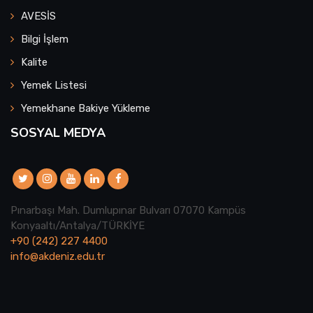
AVESİS
Bilgi İşlem
Kalite
Yemek Listesi
Yemekhane Bakiye Yükleme
SOSYAL MEDYA
Pınarbaşı Mah. Dumlupınar Bulvarı 07070 Kampüs
Konyaaltı/Antalya/TÜRKİYE
+90 (242) 227 4400
info@akdeniz.edu.tr