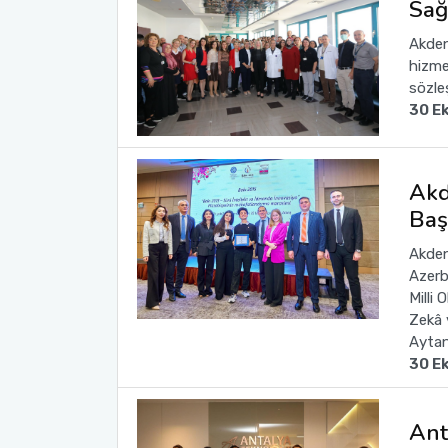
Sağ
Akden
Sağlık Bilimleri Fakültesi
hizme
sözle
Serik İşletme Fakültesi
30 E
Spor Bilimleri Fakültesi
Akd
Su Ürünleri Fakültesi
Baş
Tıp Fakültesi
Akden
Azerb
Milli
Turizm Fakültesi
Zekâ 
Aytan,
Uygulamalı Bilimler Fakültesi
30 E
Ziraat Fakültesi
Ant