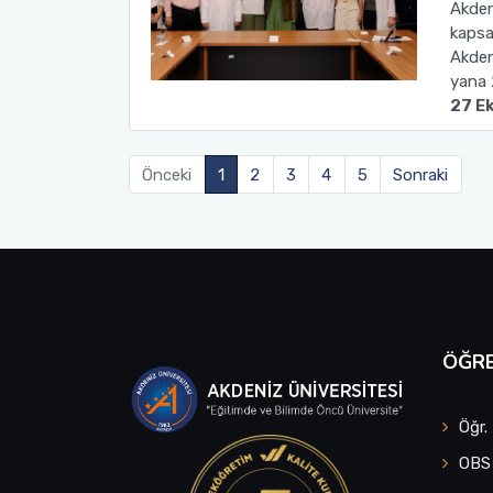
Akden
kapsa
Akden
yana 
27 E
Önceki
1
2
3
4
5
Sonraki
ÖĞRE
Öğr.
OBS