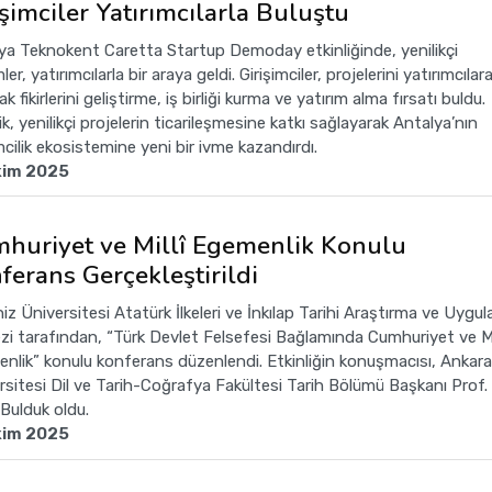
işimciler Yatırımcılarla Buluştu
ya Teknokent Caretta Startup Demoday etkinliğinde, yenilikçi
mler, yatırımcılarla bir araya geldi. Girişimciler, projelerini yatırımcılar
k fikirlerini geliştirme, iş birliği kurma ve yatırım alma fırsatı buldu.
ik, yenilikçi projelerin ticarileşmesine katkı sağlayarak Antalya’nın
mcilik ekosistemine yeni bir ivme kazandırdı.
kim 2025
huriyet ve Millî Egemenlik Konulu
ferans Gerçekleştirildi
iz Üniversitesi Atatürk İlkeleri ve İnkılap Tarihi Araştırma ve Uygu
zi tarafından, “Türk Devlet Felsefesi Bağlamında Cumhuriyet ve Mil
nlik” konulu konferans düzenlendi. Etkinliğin konuşmacısı, Ankara
rsitesi Dil ve Tarih-Coğrafya Fakültesi Tarih Bölümü Başkanı Prof. 
 Bulduk oldu.
kim 2025