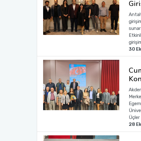
Gir
Antal
girişi
sunara
Etkinl
girişi
30 E
Cum
Kon
Akden
Merke
Egeme
Ünive
Üçler
28 E