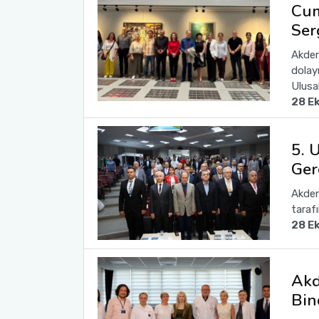
Cum
Ser
Akden
dolay
Ulusa
28 E
5. 
Ger
Akden
taraf
28 E
Akd
Bin