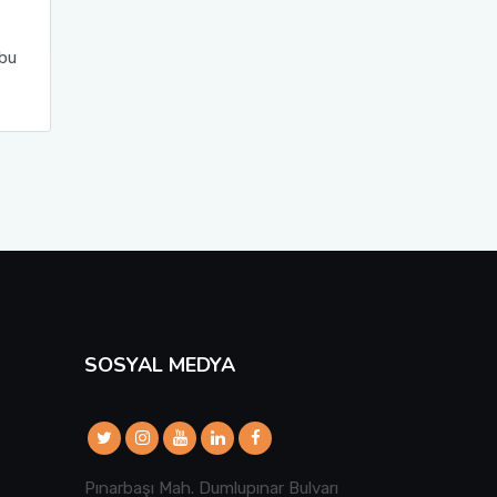
 bu
SOSYAL MEDYA
Pınarbaşı Mah. Dumlupınar Bulvarı