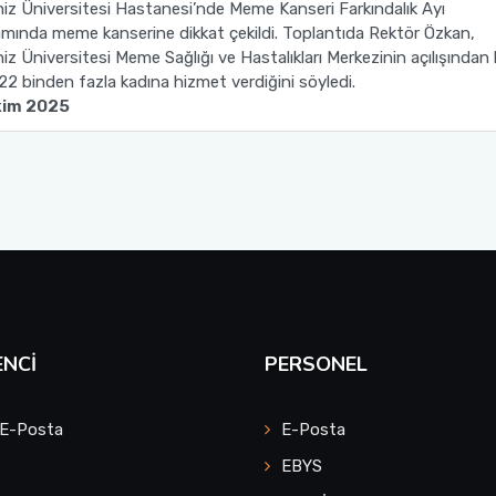
iz Üniversitesi Hastanesi’nde Meme Kanseri Farkındalık Ayı
mında meme kanserine dikkat çekildi. Toplantıda Rektör Özkan,
iz Üniversitesi Meme Sağlığı ve Hastalıkları Merkezinin açılışından
22 binden fazla kadına hizmet verdiğini söyledi.
kim 2025
NCI
PERSONEL
 E-Posta
E-Posta
EBYS