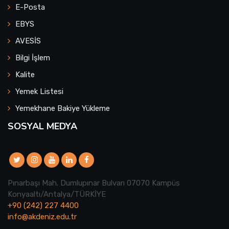
E-Posta
EBYS
AVESİS
Bilgi İşlem
Kalite
Yemek Listesi
Yemekhane Bakiye Yükleme
SOSYAL MEDYA
Pınarbaşı Mah. Dumlupınar Bulvarı 07070 Kampüs
Konyaaltı/Antalya/TÜRKİYE
+90 (242) 227 4400
info@akdeniz.edu.tr