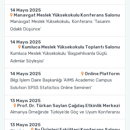
Yönetim Sistemi)
Online Sağlık Hizmetleri Randevu Sistemi
14 Mayıs 2025
2022-2026 Stratejik Planı
İlahiyat Fakültesi
Sağlık Hizmetleri MYO
Yapı İşleri ve Teknik Daire Başkanlığı
Mezun Bilgi Sistemi
Manavgat Meslek Yüksekokulu Konferans Salonu
Dış Kaynaklı Proje Takip Sistemi
Manavgat Meslek Yüksekokulu, Konferans 'Tasarım
Faaliyet Raporları
İletişim Fakültesi
Serik Gülsün Süleyman Süral MYO
Uluslararası İlişkiler Ofisi
Sıkça Sorulan Sorular
Odaklı Düşünce'
AB Projeleri
Akademik Tören
Kemer Denizcilik Fakültesi
Sosyal Bilimler MYO
14 Mayıs 2025
TÜBİTAK Projeleri
Kumluca Meslek Yüksekokulu Toplantı Salonu
Kumluca Meslek Yüksekokulu 'Başpehlivanla Güçlü
Kumluca Sağlık Bilimleri Fakültesi
Teknik Bilimler MYO
Adımlar Söyleşisi'
Web of Science
Manavgat Sosyal ve Beşeri Bilimler Fakültesi
14 Mayıs 2025
Online Platform
SciVal
Bilgi İşlem Daire Başkanlığı 'AIMS Academic Campus
Manavgat Turizm Fakültesi
Solution SPSS Statistics Online Semineri'
Manavgat Yabancı Diller Fakültesi
13 Mayıs 2025
Prof. Dr. Türkan Saylan Çağdaş Etkinlik Merkezi
Almanya Örneğinde Türkiye’de Göç ve Uyum Konferansı
Mimarlık Fakültesi
13 Mayıs 2025
Mühendislik Fakültesi
Su Ürünleri Fakültesi Konferans Salonu