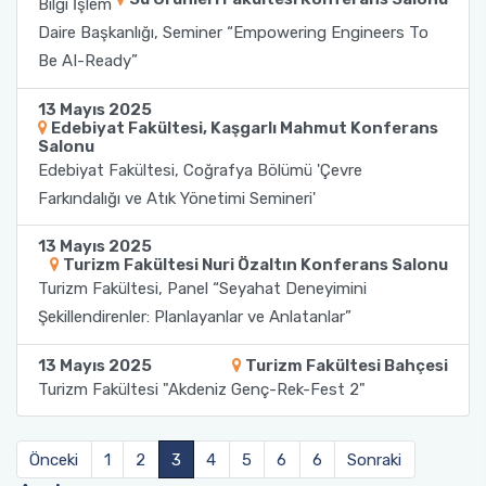
Bilgi İşlem
Daire Başkanlığı, Seminer “Empowering Engineers To
Sağlık Bilimleri Fakültesi
Be AI-Ready”
Serik İşletme Fakültesi
13 Mayıs 2025
Edebiyat Fakültesi, Kaşgarlı Mahmut Konferans
Salonu
Spor Bilimleri Fakültesi
Edebiyat Fakültesi, Coğrafya Bölümü 'Çevre
Farkındalığı ve Atık Yönetimi Semineri'
Su Ürünleri Fakültesi
13 Mayıs 2025
Turizm Fakültesi Nuri Özaltın Konferans Salonu
Tıp Fakültesi
Turizm Fakültesi, Panel “Seyahat Deneyimini
Şekillendirenler: Planlayanlar ve Anlatanlar”
Turizm Fakültesi
13 Mayıs 2025
Turizm Fakültesi Bahçesi
Uygulamalı Bilimler Fakültesi
Turizm Fakültesi "Akdeniz Genç-Rek-Fest 2"
Ziraat Fakültesi
Önceki
1
2
3
4
5
6
6
Sonraki