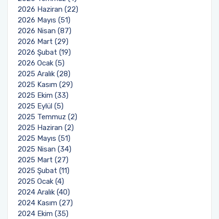
Yönetim Sistemi)
Online Sağlık Hizmetleri Randevu Sistemi
2026 Haziran (22)
2022-2026 Stratejik Planı
İlahiyat Fakültesi
Sağlık Hizmetleri MYO
Yapı İşleri ve Teknik Daire Başkanlığı
Mezun Bilgi Sistemi
2026 Mayıs (51)
Dış Kaynaklı Proje Takip Sistemi
2026 Nisan (87)
2026 Mart (29)
Faaliyet Raporları
İletişim Fakültesi
Serik Gülsün Süleyman Süral MYO
Uluslararası İlişkiler Ofisi
Sıkça Sorulan Sorular
2026 Şubat (19)
AB Projeleri
2026 Ocak (5)
Akademik Tören
Kemer Denizcilik Fakültesi
Sosyal Bilimler MYO
2025 Aralık (28)
TÜBİTAK Projeleri
2025 Kasım (29)
Kumluca Sağlık Bilimleri Fakültesi
Teknik Bilimler MYO
2025 Ekim (33)
Web of Science
2025 Eylül (5)
2025 Temmuz (2)
Manavgat Sosyal ve Beşeri Bilimler Fakültesi
SciVal
2025 Haziran (2)
2025 Mayıs (51)
Manavgat Turizm Fakültesi
2025 Nisan (34)
2025 Mart (27)
Manavgat Yabancı Diller Fakültesi
2025 Şubat (11)
2025 Ocak (4)
Mimarlık Fakültesi
2024 Aralık (40)
2024 Kasım (27)
2024 Ekim (35)
Mühendislik Fakültesi