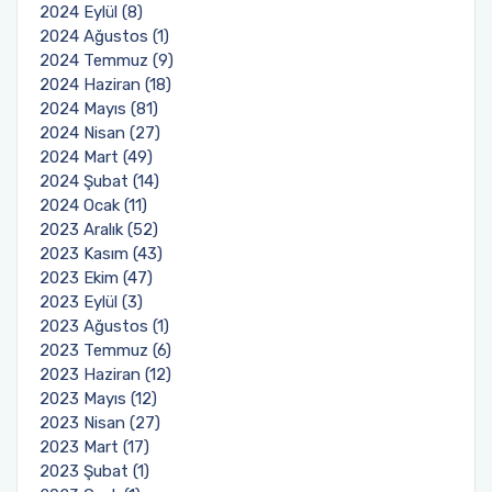
2024 Eylül (8)
2024 Ağustos (1)
Sağlık Bilimleri Fakültesi
2024 Temmuz (9)
2024 Haziran (18)
Serik İşletme Fakültesi
2024 Mayıs (81)
2024 Nisan (27)
2024 Mart (49)
Spor Bilimleri Fakültesi
2024 Şubat (14)
2024 Ocak (11)
Su Ürünleri Fakültesi
2023 Aralık (52)
2023 Kasım (43)
Tıp Fakültesi
2023 Ekim (47)
2023 Eylül (3)
2023 Ağustos (1)
Turizm Fakültesi
2023 Temmuz (6)
2023 Haziran (12)
Uygulamalı Bilimler Fakültesi
2023 Mayıs (12)
2023 Nisan (27)
Ziraat Fakültesi
2023 Mart (17)
2023 Şubat (1)