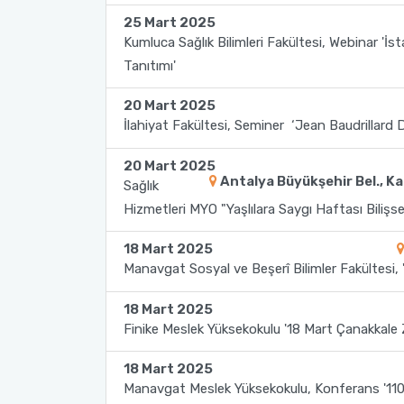
25 Mart 2025
2022-2026 Stratejik Planı
İlahiyat Fakültesi
Sağlık Hizmetleri MYO
Yapı İşleri ve Teknik Daire Başkanlığı
Mezun Bilgi Sistemi
AB Projeleri
Kumluca Sağlık Bilimleri Fakültesi, Webinar 'İst
Tanıtımı'
Faaliyet Raporları
İletişim Fakültesi
Serik Gülsün Süleyman Süral MYO
Uluslararası İlişkiler Ofisi
Sıkça Sorulan Sorular
TÜBİTAK Projeleri
20 Mart 2025
Akademik Tören
Kemer Denizcilik Fakültesi
Sosyal Bilimler MYO
Web of Science
İlahiyat Fakültesi, Seminer ‘Jean Baudrillard 
20 Mart 2025
Kumluca Sağlık Bilimleri Fakültesi
Teknik Bilimler MYO
SciVal
Antalya Büyükşehir Bel., K
Sağlık
Hizmetleri MYO "Yaşlılara Saygı Haftası Bilişsel
Manavgat Sosyal ve Beşeri Bilimler Fakültesi
18 Mart 2025
Manavgat Turizm Fakültesi
Manavgat Sosyal ve Beşerî Bilimler Fakültesi,
Manavgat Yabancı Diller Fakültesi
18 Mart 2025
Finike Meslek Yüksekokulu '18 Mart Çanakkale
Mimarlık Fakültesi
18 Mart 2025
Manavgat Meslek Yüksekokulu, Konferans '110.
Mühendislik Fakültesi