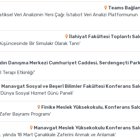
Teams Bağlan
atiksel Veri Analizinin Yeni Çağı: İstabot Veri Analizi Platformunun
İlahiyat Fakültesi Toplantı Sa
Düşüncesinde Bir Simulakr Olarak Tanrı’
adın Danışma Merkezi Cumhuriyet Caddesi, Serdengeçti Parkı
 Terapi Etkinliği"
Manavgat Sosyal ve Beşerî Bilimler Fakültesi Konferans Sa
 'Dünya Sosyal Hizmet Günü Paneli'
Finike Meslek Yüksekokulu, Konferans Sa
 Zafer Bayramı Programı'
Manavgat Meslek Yüksekokulu Konferans Sa
 yılında 18 Mart Çanakkale Zaferini Anmak ve Anlamak'