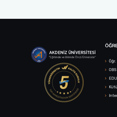
ÖĞRE
Öğr.
OBS
ED
Küt
Inte