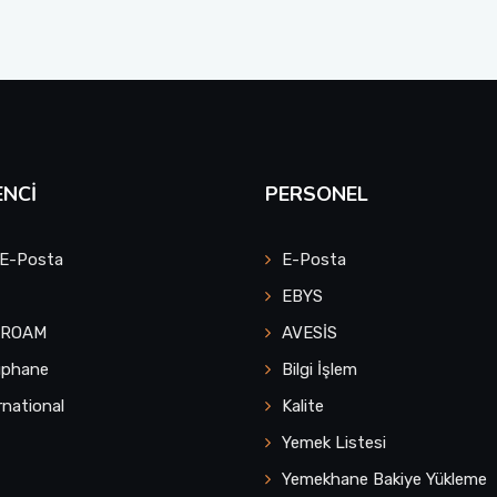
NCI
PERSONEL
 E-Posta
E-Posta
EBYS
UROAM
AVESİS
üphane
Bilgi İşlem
rnational
Kalite
Yemek Listesi
Yemekhane Bakiye Yükleme