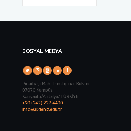
SOSYAL MEDYA
Pınarbaşı Mah. Dumlupınar Bulvarı
07070 Kampüs
Konyaaltı/Antalya/TÜRKİYE
+90 (242) 227 4400
info@akdeniz.edu.tr