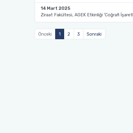
14 Mart 2025
Sağlık Bilimleri Fakültesi
Ziraat Fakültesi, AGEK Etkinliği 'Coğrafi İşaret
Serik İşletme Fakültesi
Önceki
1
2
3
Sonraki
Spor Bilimleri Fakültesi
Su Ürünleri Fakültesi
Tıp Fakültesi
Turizm Fakültesi
Uygulamalı Bilimler Fakültesi
Ziraat Fakültesi