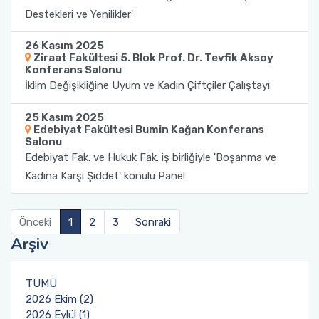
Destekleri ve Yenilikler'
Sağlık Bilimleri Fakültesi
26 Kasım 2025
Ziraat Fakültesi 5. Blok Prof. Dr. Tevfik Aksoy
Serik İşletme Fakültesi
Konferans Salonu
İklim Değişikliğine Uyum ve Kadın Çiftçiler Çalıştayı
Spor Bilimleri Fakültesi
25 Kasım 2025
Edebiyat Fakültesi Bumin Kağan Konferans
Salonu
Su Ürünleri Fakültesi
Edebiyat Fak. ve Hukuk Fak. iş birliğiyle 'Boşanma ve
Kadına Karşı Şiddet' konulu Panel
Tıp Fakültesi
Turizm Fakültesi
Önceki
1
2
3
Sonraki
Arşiv
Uygulamalı Bilimler Fakültesi
TÜMÜ
Ziraat Fakültesi
2026 Ekim (2)
2026 Eylül (1)