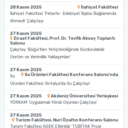
Yönetim Sistemi)
Online Sağlık Hizmetleri Randevu Sistemi
28 Kasım 2025
İlahiyat Fakültesi
2022-2026 Stratejik Planı
İlahiyat Fakültesi
Sağlık Hizmetleri MYO
Yapı İşleri ve Teknik Daire Başkanlığı
Mezun Bilgi Sistemi
İlahiyat Fakültesi 'Felsefe- Edebiyat İlişkisi Bağlamında
Dış Kaynaklı Proje Takip Sistemi
Ahmedi' Çalıştayı
Faaliyet Raporları
İletişim Fakültesi
Serik Gülsün Süleyman Süral MYO
Uluslararası İlişkiler Ofisi
Sıkça Sorulan Sorular
AB Projeleri
27 Kasım 2025
Ziraat Fakültesi, Prof. Dr. Tevfik Aksoy Toplantı
Akademik Tören
Kemer Denizcilik Fakültesi
Sosyal Bilimler MYO
Salonu
TÜBİTAK Projeleri
Çalıştay 'Böğürtlen Yetiştiriciliğinde Sürdürülebilir
Kumluca Sağlık Bilimleri Fakültesi
Teknik Bilimler MYO
Üretim ve Verimlilik Yaklaşımları'
Web of Science
Manavgat Sosyal ve Beşeri Bilimler Fakültesi
27 Kasım 2025
Su Ürünleri Fakültesi Konferans Salonu’nda
SciVal
Su
Manavgat Turizm Fakültesi
Ürünleri Fakültesi 'Antalya'da Su Çalıştayı'
27 Kasım 2025
Akdeniz Üniversitesi Yerleşkesi
Manavgat Yabancı Diller Fakültesi
YÖRKAM 'Uygulamalı Yörük Oyunları Çalıştayı'
Mimarlık Fakültesi
27 Kasım 2025
Turizm Fakültesi, Nuri Özaltın Konferans Salonu
Turizm Fakültesi AGEK Etkinliği 'TÜBİTAK Proje
Mühendislik Fakültesi