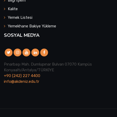
Bilgi İşlem
Kalite
Yemek Listesi
Yemekhane Bakiye Yükleme
SOSYAL MEDYA
Pınarbaşı Mah. Dumlupınar Bulvarı 07070 Kampüs
Konyaaltı/Antalya/TÜRKİYE
+90 (242) 227 4400
info@akdeniz.edu.tr