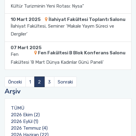
Kültür Turizminin Yeni Rotası: Nysa"
Sağlık Bilimleri Fakültesi
10 Mart 2025
İlahiyat Fakültesi Toplantı Salonu
İlahiyat Fakültesi, Seminer ‘Makale Yayım Süreci ve
Serik İşletme Fakültesi
Dergiler’
Spor Bilimleri Fakültesi
07 Mart 2025
Fen Fakültesi B Blok Konferans Salonu
Fen
Su Ürünleri Fakültesi
Fakültesi '8 Mart Dünya Kadınlar Günü Paneli'
Tıp Fakültesi
Önceki
1
2
3
Sonraki
Arşiv
Turizm Fakültesi
Uygulamalı Bilimler Fakültesi
TÜMÜ
2026 Ekim (2)
2026 Eylül (1)
Ziraat Fakültesi
2026 Temmuz (4)
2026 Haziran (22)