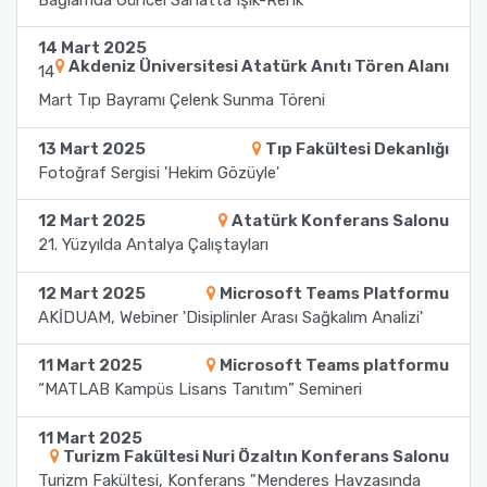
Yönetim Sistemi)
Online Sağlık Hizmetleri Randevu Sistemi
2022-2026 Stratejik Planı
İlahiyat Fakültesi
Sağlık Hizmetleri MYO
Yapı İşleri ve Teknik Daire Başkanlığı
Mezun Bilgi Sistemi
14 Mart 2025
Dış Kaynaklı Proje Takip Sistemi
Akdeniz Üniversitesi Atatürk Anıtı Tören Alanı
14
Faaliyet Raporları
İletişim Fakültesi
Serik Gülsün Süleyman Süral MYO
Uluslararası İlişkiler Ofisi
Sıkça Sorulan Sorular
Mart Tıp Bayramı Çelenk Sunma Töreni
AB Projeleri
13 Mart 2025
Tıp Fakültesi Dekanlığı
Akademik Tören
Kemer Denizcilik Fakültesi
Sosyal Bilimler MYO
Fotoğraf Sergisi 'Hekim Gözüyle'
TÜBİTAK Projeleri
Kumluca Sağlık Bilimleri Fakültesi
Teknik Bilimler MYO
12 Mart 2025
Atatürk Konferans Salonu
Web of Science
21. Yüzyılda Antalya Çalıştayları
Manavgat Sosyal ve Beşeri Bilimler Fakültesi
SciVal
12 Mart 2025
Microsoft Teams Platformu
Manavgat Turizm Fakültesi
AKİDUAM, Webiner 'Disiplinler Arası Sağkalım Analizi'
11 Mart 2025
Microsoft Teams platformu
Manavgat Yabancı Diller Fakültesi
“MATLAB Kampüs Lisans Tanıtım” Semineri
Mimarlık Fakültesi
11 Mart 2025
Turizm Fakültesi Nuri Özaltın Konferans Salonu
Turizm Fakültesi, Konferans "Menderes Havzasında
Mühendislik Fakültesi