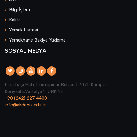
Bilgi İşlem
Kalite
Yemek Listesi
Yemekhane Bakiye Yükleme
SOSYAL MEDYA
Pınarbaşı Mah. Dumlupınar Bulvarı 07070 Kampüs
Konyaaltı/Antalya/TÜRKİYE
+90 (242) 227 4400
info@akdeniz.edu.tr