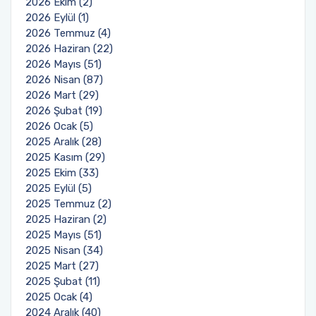
2026 Ekim (2)
2026 Eylül (1)
2026 Temmuz (4)
Sağlık Bilimleri Fakültesi
2026 Haziran (22)
2026 Mayıs (51)
Serik İşletme Fakültesi
2026 Nisan (87)
2026 Mart (29)
Spor Bilimleri Fakültesi
2026 Şubat (19)
2026 Ocak (5)
Su Ürünleri Fakültesi
2025 Aralık (28)
2025 Kasım (29)
2025 Ekim (33)
Tıp Fakültesi
2025 Eylül (5)
2025 Temmuz (2)
Turizm Fakültesi
2025 Haziran (2)
2025 Mayıs (51)
Uygulamalı Bilimler Fakültesi
2025 Nisan (34)
2025 Mart (27)
2025 Şubat (11)
Ziraat Fakültesi
2025 Ocak (4)
2024 Aralık (40)