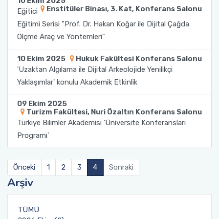
10 Ekim 2025
Yönetim Sistemi)
Online Sağlık Hizmetleri Randevu Sistemi
Enstitüler Binası, 3. Kat, Konferans Salonu
Eğitici
2022-2026 Stratejik Planı
İlahiyat Fakültesi
Sağlık Hizmetleri MYO
Yapı İşleri ve Teknik Daire Başkanlığı
Mezun Bilgi Sistemi
Eğitimi Serisi "Prof. Dr. Hakan Koğar ile Dijital Çağda
Dış Kaynaklı Proje Takip Sistemi
Ölçme Araç ve Yöntemleri"
Faaliyet Raporları
İletişim Fakültesi
Serik Gülsün Süleyman Süral MYO
Uluslararası İlişkiler Ofisi
Sıkça Sorulan Sorular
AB Projeleri
10 Ekim 2025
Hukuk Fakültesi Konferans Salonu
Akademik Tören
Kemer Denizcilik Fakültesi
Sosyal Bilimler MYO
'Uzaktan Algılama ile Dijital Arkeolojide Yenilikçi
TÜBİTAK Projeleri
Yaklaşımlar' konulu Akademik Etkinlik
Kumluca Sağlık Bilimleri Fakültesi
Teknik Bilimler MYO
Web of Science
09 Ekim 2025
Turizm Fakültesi, Nuri Özaltın Konferans Salonu
Manavgat Sosyal ve Beşeri Bilimler Fakültesi
Türkiye Bilimler Akademisi 'Üniversite Konferansları
SciVal
Programı'
Manavgat Turizm Fakültesi
Manavgat Yabancı Diller Fakültesi
Önceki
1
2
3
4
Sonraki
Arşiv
Mimarlık Fakültesi
TÜMÜ
Mühendislik Fakültesi