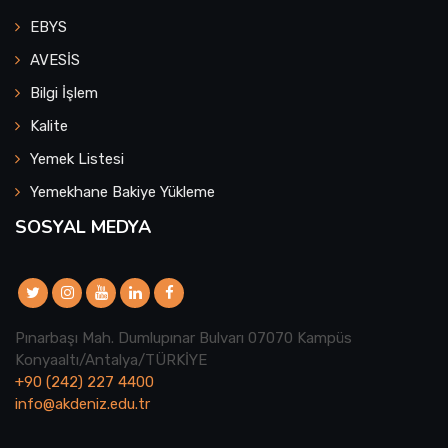
EBYS
AVESİS
Bilgi İşlem
Kalite
Yemek Listesi
Yemekhane Bakiye Yükleme
SOSYAL MEDYA
Pınarbaşı Mah. Dumlupınar Bulvarı 07070 Kampüs
Konyaaltı/Antalya/TÜRKİYE
+90 (242) 227 4400
info@akdeniz.edu.tr