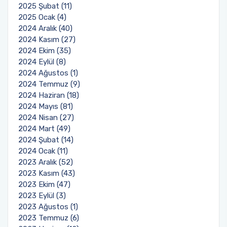
2025 Şubat (11)
2025 Ocak (4)
Sağlık Bilimleri Fakültesi
2024 Aralık (40)
2024 Kasım (27)
Serik İşletme Fakültesi
2024 Ekim (35)
2024 Eylül (8)
2024 Ağustos (1)
Spor Bilimleri Fakültesi
2024 Temmuz (9)
2024 Haziran (18)
Su Ürünleri Fakültesi
2024 Mayıs (81)
2024 Nisan (27)
Tıp Fakültesi
2024 Mart (49)
2024 Şubat (14)
2024 Ocak (11)
Turizm Fakültesi
2023 Aralık (52)
2023 Kasım (43)
Uygulamalı Bilimler Fakültesi
2023 Ekim (47)
2023 Eylül (3)
Ziraat Fakültesi
2023 Ağustos (1)
2023 Temmuz (6)