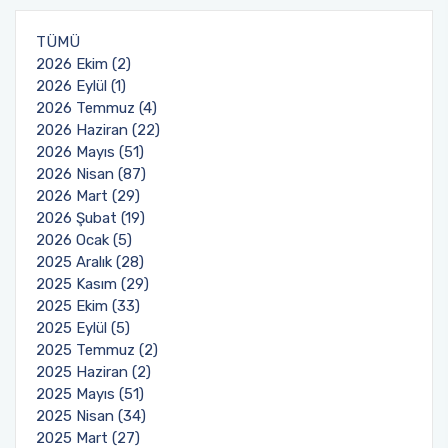
Yönetim Sistemi)
Online Sağlık Hizmetleri Randevu Sistemi
2022-2026 Stratejik Planı
İlahiyat Fakültesi
Sağlık Hizmetleri MYO
Yapı İşleri ve Teknik Daire Başkanlığı
Mezun Bilgi Sistemi
TÜMÜ
Dış Kaynaklı Proje Takip Sistemi
2026 Ekim (2)
2026 Eylül (1)
Faaliyet Raporları
İletişim Fakültesi
Serik Gülsün Süleyman Süral MYO
Uluslararası İlişkiler Ofisi
Sıkça Sorulan Sorular
2026 Temmuz (4)
AB Projeleri
2026 Haziran (22)
Akademik Tören
Kemer Denizcilik Fakültesi
Sosyal Bilimler MYO
2026 Mayıs (51)
TÜBİTAK Projeleri
2026 Nisan (87)
Kumluca Sağlık Bilimleri Fakültesi
Teknik Bilimler MYO
2026 Mart (29)
Web of Science
2026 Şubat (19)
2026 Ocak (5)
Manavgat Sosyal ve Beşeri Bilimler Fakültesi
SciVal
2025 Aralık (28)
2025 Kasım (29)
Manavgat Turizm Fakültesi
2025 Ekim (33)
2025 Eylül (5)
Manavgat Yabancı Diller Fakültesi
2025 Temmuz (2)
2025 Haziran (2)
Mimarlık Fakültesi
2025 Mayıs (51)
2025 Nisan (34)
2025 Mart (27)
Mühendislik Fakültesi