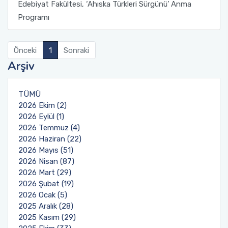
Yönetim Sistemi)
Edebiyat Fakültesi, ‘Ahıska Türkleri Sürgünü’ Anma
Online Sağlık Hizmetleri Randevu Sistemi
Programı
2022-2026 Stratejik Planı
İlahiyat Fakültesi
Sağlık Hizmetleri MYO
Yapı İşleri ve Teknik Daire Başkanlığı
Mezun Bilgi Sistemi
Dış Kaynaklı Proje Takip Sistemi
Faaliyet Raporları
İletişim Fakültesi
Serik Gülsün Süleyman Süral MYO
Uluslararası İlişkiler Ofisi
Sıkça Sorulan Sorular
Önceki
1
Sonraki
AB Projeleri
Arşiv
Akademik Tören
Kemer Denizcilik Fakültesi
Sosyal Bilimler MYO
TÜBİTAK Projeleri
TÜMÜ
Kumluca Sağlık Bilimleri Fakültesi
Teknik Bilimler MYO
2026 Ekim (2)
Web of Science
2026 Eylül (1)
Manavgat Sosyal ve Beşeri Bilimler Fakültesi
2026 Temmuz (4)
SciVal
2026 Haziran (22)
Manavgat Turizm Fakültesi
2026 Mayıs (51)
2026 Nisan (87)
2026 Mart (29)
Manavgat Yabancı Diller Fakültesi
2026 Şubat (19)
2026 Ocak (5)
Mimarlık Fakültesi
2025 Aralık (28)
2025 Kasım (29)
Mühendislik Fakültesi