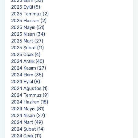
2025 Ekim (33)
2025 Eylül (5)
2025 Temmuz (2)
Sağlık Bilimleri Fakültesi
2025 Haziran (2)
2025 Mayıs (51)
Serik İşletme Fakültesi
2025 Nisan (34)
2025 Mart (27)
Spor Bilimleri Fakültesi
2025 Şubat (11)
2025 Ocak (4)
2024 Aralık (40)
Su Ürünleri Fakültesi
2024 Kasım (27)
2024 Ekim (35)
Tıp Fakültesi
2024 Eylül (8)
2024 Ağustos (1)
Turizm Fakültesi
2024 Temmuz (9)
2024 Haziran (18)
Uygulamalı Bilimler Fakültesi
2024 Mayıs (81)
2024 Nisan (27)
2024 Mart (49)
Ziraat Fakültesi
2024 Şubat (14)
2024 Ocak (11)