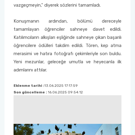
vazgeçmeyin," diyerek sözlerini tamamladı.
Sağlık Bilimleri Fakültesi
Konuşmanın ardından, bölümü dereceyle
tamamlayan öğrenciler sahneye davet edildi.
Serik İşletme Fakültesi
Katılımcıların alkışları eşliğinde sahneye çıkan başarılı
Spor Bilimleri Fakültesi
öğrencilere ödülleri takdim edildi. Tören, kep atma
merasimi ve hatıra fotoğrafı çekimleriyle son buldu.
Su Ürünleri Fakültesi
Yeni mezunlar, geleceğe umutla ve heyecanla ilk
adımlarını attılar.
Tıp Fakültesi
Eklenme tarihi :
13.06.2025 17:17:59
Turizm Fakültesi
Son güncelleme :
16.06.2025 09:54:12
Uygulamalı Bilimler Fakültesi
Ziraat Fakültesi