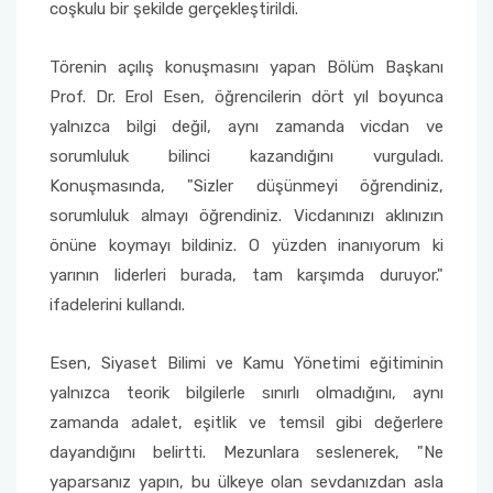
Yönetim Sistemi)
coşkulu bir şekilde gerçekleştirildi.
Online Sağlık Hizmetleri Randevu Sistemi
2022-2026 Stratejik Planı
İlahiyat Fakültesi
Sağlık Hizmetleri MYO
Yapı İşleri ve Teknik Daire Başkanlığı
Mezun Bilgi Sistemi
Dış Kaynaklı Proje Takip Sistemi
Törenin açılış konuşmasını yapan Bölüm Başkanı
Faaliyet Raporları
İletişim Fakültesi
Serik Gülsün Süleyman Süral MYO
Uluslararası İlişkiler Ofisi
Sıkça Sorulan Sorular
Prof. Dr. Erol Esen, öğrencilerin dört yıl boyunca
AB Projeleri
yalnızca bilgi değil, aynı zamanda vicdan ve
Akademik Tören
Kemer Denizcilik Fakültesi
Sosyal Bilimler MYO
sorumluluk bilinci kazandığını vurguladı.
TÜBİTAK Projeleri
Konuşmasında, "Sizler düşünmeyi öğrendiniz,
Kumluca Sağlık Bilimleri Fakültesi
Teknik Bilimler MYO
sorumluluk almayı öğrendiniz. Vicdanınızı aklınızın
Web of Science
önüne koymayı bildiniz. O yüzden inanıyorum ki
Manavgat Sosyal ve Beşeri Bilimler Fakültesi
yarının liderleri burada, tam karşımda duruyor."
SciVal
ifadelerini kullandı.
Manavgat Turizm Fakültesi
Esen, Siyaset Bilimi ve Kamu Yönetimi eğitiminin
Manavgat Yabancı Diller Fakültesi
yalnızca teorik bilgilerle sınırlı olmadığını, aynı
zamanda adalet, eşitlik ve temsil gibi değerlere
Mimarlık Fakültesi
dayandığını belirtti. Mezunlara seslenerek, "Ne
yaparsanız yapın, bu ülkeye olan sevdanızdan asla
Mühendislik Fakültesi