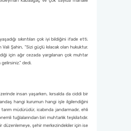
ı Süleyman Kabaağaç ve çok sayıda mahalle
adığı sıkıntıları çok iyi bildiğini ifade etti.
Vali Şahin, “Sizi güçlü kılacak olan hukuktur.
ediği için ağır cezada yargılanan çok muhtar
gelirsiniz.” dedi.
erinde insan yaşarken, kırsalda da ciddi bir
andaş hangi kurumun hangi işle ilgilendiğini
 tarım müdürüdür, icabında jandarmadır, ehli
nemli tuğlalarından biri muhtarlık teşkilatıdır.
bir düzenlemeye, şehir merkezindekiler için ise