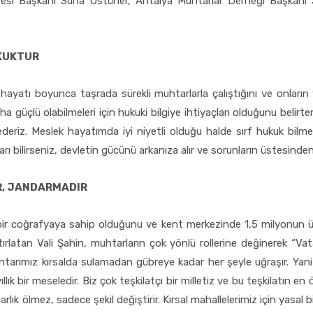
Dairesi Başkanı Suna Üstüner, Antalya Muhtarlar Derneği Başkan
UKUKTUR
hayatı boyunca taşrada sürekli muhtarlarla çalıştığını ve onların yaş
üçlü olabilmeleri için hukuki bilgiye ihtiyaçları olduğunu belirten 
ederiz. Meslek hayatımda iyi niyetli olduğu halde sırf hukuk bilm
arı bilirseniz, devletin gücünü arkanıza alır ve sorunların üstesinden 
R, JANDARMADIR
bir coğrafyaya sahip olduğunu ve kent merkezinde 1,5 milyonun üz
rlatan Vali Şahin, muhtarların çok yönlü rollerine değinerek “Vat
htarımız kırsalda sulamadan gübreye kadar her şeyle uğraşır. Yani
ık bir meseledir. Biz çok teşkilatçı bir milletiz ve bu teşkilatın en ö
rlık ölmez, sadece şekil değiştirir. Kırsal mahallelerimiz için yasal 