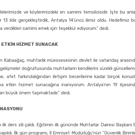
elerimizde ve köylerimizdeki en samimi temsilcisidir. İşte bu anla
 13 ilde gerçekleştirdik, Antalya 14'üncü ilimiz oldu. Hedefimiz b
 verdikleri samimi emek için teşekkür ediyorum.” dedi.
 ETKİN HİZMET SUNACAK
 Kabaağaç, muhtarlık müessesesinin devlet ile vatandaş arasında
gelişmeler doğrultusunda muhtarların kendilerini sürekli güncellem
, afet farkındalığından iletişim becerilerine kadar birçok konuda 
ha etkin hizmet sunacağına inanıyorum. Antalya'nın 19 ilçesind
dan büyük önem taşımaktadır.” dedi.
İNASYONU
n ilk ders zili çaldı. Eğitimin ilk gününde Muhtarlar Dairesi Başka
 yapıldı. İlk gün programı, İl Emniyet Müdürlüğü’nün "Güvenlik Birim