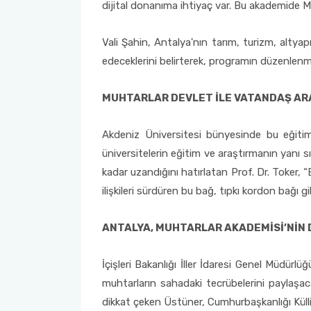
dijital donanıma ihtiyaç var. Bu akademide Mu
Sağlık Bilimleri Fakültesi
Vali Şahin, Antalya'nın tarım, turizm, altyap
edeceklerini belirterek, programın düzenlen
Serik İşletme Fakültesi
MUHTARLAR DEVLET İLE VATANDAŞ AR
Spor Bilimleri Fakültesi
Akdeniz Üniversitesi bünyesinde bu eğitim
Su Ürünleri Fakültesi
üniversitelerin eğitim ve araştırmanın yanı 
kadar uzandığını hatırlatan Prof. Dr. Toker,
Tıp Fakültesi
ilişkileri sürdüren bu bağ, tıpkı kordon bağı
Turizm Fakültesi
ANTALYA, MUHTARLAR AKADEMİSİ’NİN D
Uygulamalı Bilimler Fakültesi
İçişleri Bakanlığı İller İdaresi Genel Müdürlü
Ziraat Fakültesi
muhtarların sahadaki tecrübelerini paylaşa
dikkat çeken Üstüner, Cumhurbaşkanlığı Külli