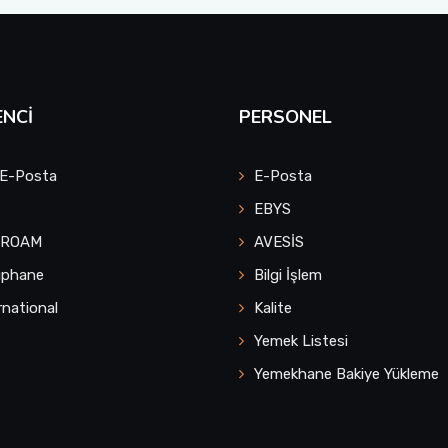
NCI
PERSONEL
 E-Posta
E-Posta
EBYS
UROAM
AVESİS
üphane
Bilgi İşlem
rnational
Kalite
Yemek Listesi
Yemekhane Bakiye Yükleme