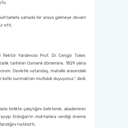
ştu.
tta muhtarlarla sahada bir araya gelmeye devam
r etti.
 Rektör Yardımcısı Prof. Dr. Cengiz Toker,
arlık tarihinin Osmanlı dönemine, 1829 yılına
iyorum. Devletle vatandaş, mahalle arasındaki
eye katkı sunmaktan mutluluk duyuyoruz.” dedi.
rla birlikte çalıştığını belirterek, akademinin
 Tayyip Erdoğan’ın muhtarlara verdiği öneme
ndığını hatırlattı.