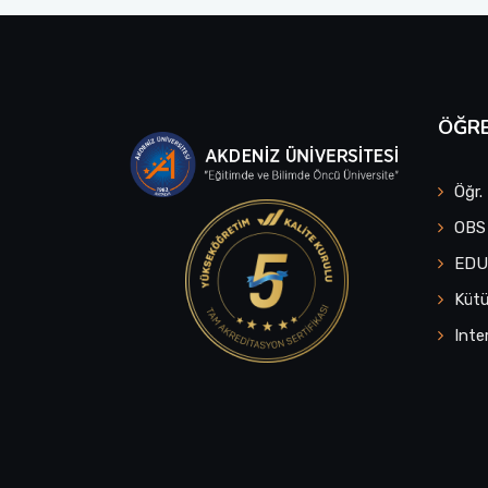
ÖĞRE
Öğr.
OBS
ED
Küt
Inte