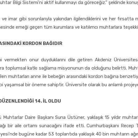
htar Bilgi Sistemi'ni aktif kullanmayı da göreceğiz.” şeklinde konu
ı ve imar gibi sorunlarıyla yakından ilgilendiklerini ve her fırsa
mesinde emeği geçen tüm kurumlara ve katılımcı muhtarlara teşekkü
ASINDAKİ KORDON BAĞIDIR
i vermekten onur duyduklarını dile getiren Akdeniz Üniversitesi
sıra toplumsal katkı sağlama misyonunun da olduğunu belirtti. Muht
 “Ben muhtarları anne ile bebeğin arasındaki kordon bağına benzet
 gibi yaşamsal bir öneme sahiptir. Üniversite olarak bu anlamlı proj
ÜZENLENDİĞİ 14. İL OLDU
ğü Muhtarlar Daire Başkanı Suna Üstüner, yaklaşık 15 yıldır muhtarla
cağı bir aile ortamı sunacağını ifade etti. Cumhurbaşkanı Recep
yesi'nde bugüne kadar 53 toplantıda yaklaşık 40 bin muhtarın ağırla