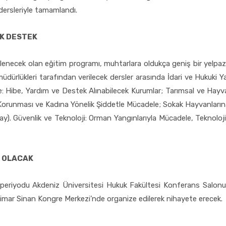
dersleriyle tamamlandı.
İK DESTEK
lenecek olan eğitim programı, muhtarlara oldukça geniş bir yelpa
üdürlükleri tarafından verilecek dersler arasında İdari ve Hukuki Yapı
: Hibe, Yardım ve Destek Alınabilecek Kurumlar; Tarımsal ve Hayv
 Korunması ve Kadına Yönelik Şiddetle Mücadele; Sokak Hayvanlarına
lay). Güvenlik ve Teknoloji: Orman Yangınlarıyla Mücadele, Teknoloji 
E OLACAK
m periyodu Akdeniz Üniversitesi Hukuk Fakültesi Konferans Salonu
 Mimar Sinan Kongre Merkezi’nde organize edilerek nihayete erecek.