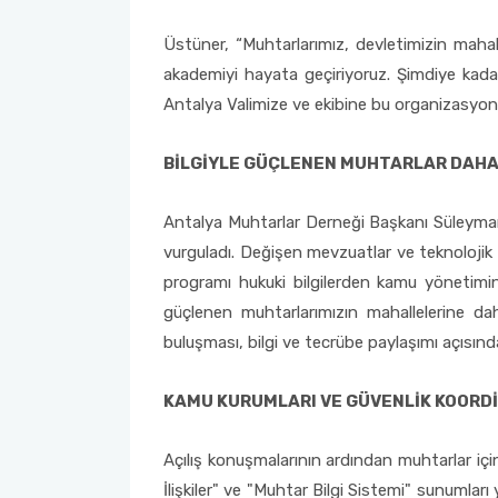
Üstüner, “Muhtarlarımız, devletimizin mahall
akademiyi hayata geçiriyoruz. Şimdiye kadar
Antalya Valimize ve ekibine bu organizasyona
BİLGİYLE GÜÇLENEN MUHTARLAR DAHA
Antalya Muhtarlar Derneği Başkanı Süleyman
vurguladı. Değişen mevzuatlar ve teknolojik 
programı hukuki bilgilerden kamu yönetimine
güçlenen muhtarlarımızın mahallelerine da
buluşması, bilgi ve tecrübe paylaşımı açısın
KAMU KURUMLARI VE GÜVENLİK KOORD
Açılış konuşmalarının ardından muhtarlar içi
İlişkiler" ve "Muhtar Bilgi Sistemi" sunumları