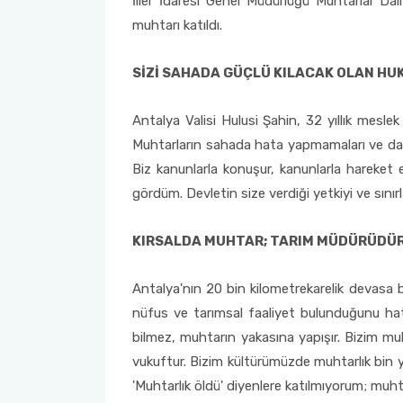
İller İdaresi Genel Müdürlüğü Muhtarlar 
muhtarı katıldı.
2022-2026 Stratejik Planı
İlahiyat Fakültesi
Sağlık Hizmetleri MYO
Yapı İşleri ve Teknik Daire Başkanlığı
Mezun Bilgi Sistemi
AB Projeleri
SİZİ SAHADA GÜÇLÜ KILACAK OLAN H
Faaliyet Raporları
İletişim Fakültesi
Serik Gülsün Süleyman Süral MYO
Uluslararası İlişkiler Ofisi
Sıkça Sorulan Sorular
TÜBİTAK Projeleri
Antalya Valisi Hulusi Şahin, 32 yıllık meslek 
Akademik Tören
Kemer Denizcilik Fakültesi
Sosyal Bilimler MYO
Web of Science
Muhtarların sahada hata yapmamaları ve daha g
Biz kanunlarla konuşur, kanunlarla hareket 
Kumluca Sağlık Bilimleri Fakültesi
Teknik Bilimler MYO
SciVal
gördüm. Devletin size verdiği yetkiyi ve sınırl
Manavgat Sosyal ve Beşeri Bilimler Fakültesi
KIRSALDA MUHTAR; TARIM MÜDÜRÜDÜ
Manavgat Turizm Fakültesi
Antalya'nın 20 bin kilometrekarelik devasa 
Manavgat Yabancı Diller Fakültesi
nüfus ve tarımsal faaliyet bulunduğunu hatı
bilmez, muhtarın yakasına yapışır. Bizim mu
Mimarlık Fakültesi
vukuftur. Bizim kültürümüzde muhtarlık bin yıll
'Muhtarlık öldü' diyenlere katılmıyorum; muhta
Mühendislik Fakültesi