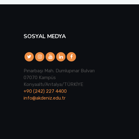
SOSYAL MEDYA
Pınarbaşı Mah. Dumlupınar Bulvarı
07070 Kampüs
Konyaaltı/Antalya/TÜRKİYE
+90 (242) 227 4400
info@akdeniz.edu.tr