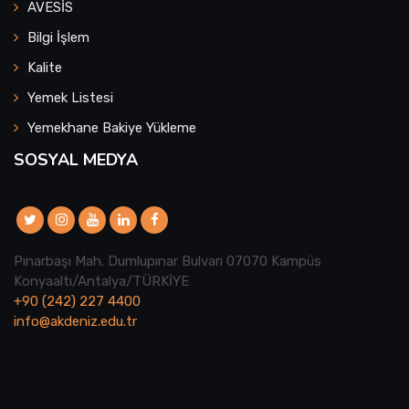
AVESİS
Bilgi İşlem
Kalite
Yemek Listesi
Yemekhane Bakiye Yükleme
SOSYAL MEDYA
Pınarbaşı Mah. Dumlupınar Bulvarı 07070 Kampüs
Konyaaltı/Antalya/TÜRKİYE
+90 (242) 227 4400
info@akdeniz.edu.tr