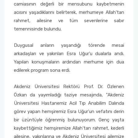
camiasının değerli bir mensubunu kaybetmenin
acısını yaşadıklarını belirterek, merhumeye Allah'tan
Sağlık Bilimleri Fakültesi
rahmet, ailesine ve tüm sevenlerine sabır
temennisinde bulundu.
Serik İşletme Fakültesi
Duygusal anların yaşandığı törende mesai
Spor Bilimleri Fakültesi
arkadaşları ve yakınları Esra Uğur'u dualarla andı.
Su Ürünleri Fakültesi
Yapılan konuşmaların ardından merhume için dua
edilerek program sona erdi.
Tıp Fakültesi
Akdeniz Üniversitesi Rektörü Prof. Dr. Özlenen
Turizm Fakültesi
Özkan da yayımladığı taziye mesajında, "Akdeniz
Üniversitesi Hastanemiz Acil Tıp Anabilim Dalında
Uygulamalı Bilimler Fakültesi
görev yapan hemşiremiz Esra Uğur'un vefatını derin
bir üzüntüyle öğrenmiş bulunuyorum. Genç yaşta
Ziraat Fakültesi
kaybettiğimiz hemşiremize Allah'tan rahmet, kederli
ailesine, yakınlarına ve Akdeniz Üniversitesi ailemize