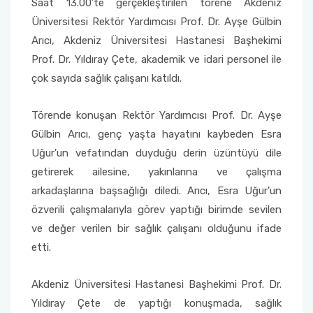
Saat 13.00'te gerçekleştirilen törene Akdeniz
Yönetim Sistemi)
Online Sağlık Hizmetleri Randevu Sistemi
Üniversitesi Rektör Yardımcısı Prof. Dr. Ayşe Gülbin
2022-2026 Stratejik Planı
İlahiyat Fakültesi
Sağlık Hizmetleri MYO
Yapı İşleri ve Teknik Daire Başkanlığı
Mezun Bilgi Sistemi
Dış Kaynaklı Proje Takip Sistemi
Arıcı, Akdeniz Üniversitesi Hastanesi Başhekimi
Prof. Dr. Yıldıray Çete, akademik ve idari personel ile
Faaliyet Raporları
İletişim Fakültesi
Serik Gülsün Süleyman Süral MYO
Uluslararası İlişkiler Ofisi
Sıkça Sorulan Sorular
AB Projeleri
çok sayıda sağlık çalışanı katıldı.
Akademik Tören
Kemer Denizcilik Fakültesi
Sosyal Bilimler MYO
TÜBİTAK Projeleri
Törende konuşan Rektör Yardımcısı Prof. Dr. Ayşe
Kumluca Sağlık Bilimleri Fakültesi
Teknik Bilimler MYO
Gülbin Arıcı, genç yaşta hayatını kaybeden Esra
Web of Science
Uğur'un vefatından duyduğu derin üzüntüyü dile
Manavgat Sosyal ve Beşeri Bilimler Fakültesi
getirerek ailesine, yakınlarına ve çalışma
SciVal
arkadaşlarına başsağlığı diledi. Arıcı, Esra Uğur'un
Manavgat Turizm Fakültesi
özverili çalışmalarıyla görev yaptığı birimde sevilen
ve değer verilen bir sağlık çalışanı olduğunu ifade
Manavgat Yabancı Diller Fakültesi
etti.
Mimarlık Fakültesi
Akdeniz Üniversitesi Hastanesi Başhekimi Prof. Dr.
Yıldıray Çete de yaptığı konuşmada, sağlık
Mühendislik Fakültesi