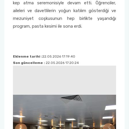
kep atma seremonisiyle devam etti. Öğrenciler,
aileleri ve davetlilerin yoğun katılım gösterdiği ve
Sağlık Bilimleri Fakültesi
mezuniyet coşkusunun hep birlikte yaşandığı
program, pasta kesimi ile sona erdi.
Serik İşletme Fakültesi
Spor Bilimleri Fakültesi
Eklenme tarihi :
22.05.2026 17:19:40
Su Ürünleri Fakültesi
Son güncelleme :
22.05.2026 17:20:24
Tıp Fakültesi
Turizm Fakültesi
Uygulamalı Bilimler Fakültesi
Ziraat Fakültesi