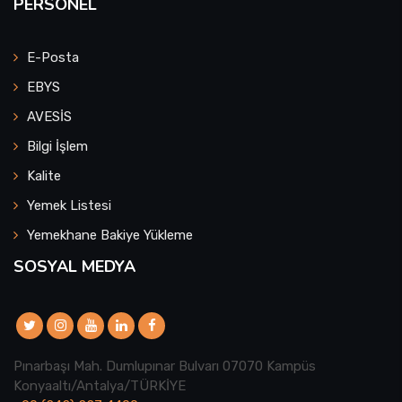
PERSONEL
E-Posta
EBYS
AVESİS
Bilgi İşlem
Kalite
Yemek Listesi
Yemekhane Bakiye Yükleme
SOSYAL MEDYA
Pınarbaşı Mah. Dumlupınar Bulvarı 07070 Kampüs
Konyaaltı/Antalya/TÜRKİYE