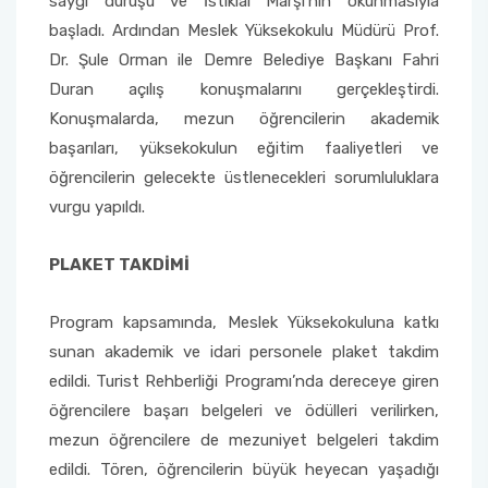
saygı duruşu ve İstiklâl Marşı’nın okunmasıyla
Yönetim Sistemi)
Online Sağlık Hizmetleri Randevu Sistemi
başladı. Ardından Meslek Yüksekokulu Müdürü Prof.
2022-2026 Stratejik Planı
İlahiyat Fakültesi
Sağlık Hizmetleri MYO
Yapı İşleri ve Teknik Daire Başkanlığı
Mezun Bilgi Sistemi
Dr. Şule Orman ile Demre Belediye Başkanı Fahri
Dış Kaynaklı Proje Takip Sistemi
Duran açılış konuşmalarını gerçekleştirdi.
Faaliyet Raporları
İletişim Fakültesi
Serik Gülsün Süleyman Süral MYO
Uluslararası İlişkiler Ofisi
Sıkça Sorulan Sorular
AB Projeleri
Konuşmalarda, mezun öğrencilerin akademik
başarıları, yüksekokulun eğitim faaliyetleri ve
Akademik Tören
Kemer Denizcilik Fakültesi
Sosyal Bilimler MYO
TÜBİTAK Projeleri
öğrencilerin gelecekte üstlenecekleri sorumluluklara
Kumluca Sağlık Bilimleri Fakültesi
Teknik Bilimler MYO
vurgu yapıldı.
Web of Science
Manavgat Sosyal ve Beşeri Bilimler Fakültesi
PLAKET TAKDİMİ
SciVal
Manavgat Turizm Fakültesi
Program kapsamında, Meslek Yüksekokuluna katkı
sunan akademik ve idari personele plaket takdim
Manavgat Yabancı Diller Fakültesi
edildi. Turist Rehberliği Programı’nda dereceye giren
öğrencilere başarı belgeleri ve ödülleri verilirken,
Mimarlık Fakültesi
mezun öğrencilere de mezuniyet belgeleri takdim
edildi. Tören, öğrencilerin büyük heyecan yaşadığı
Mühendislik Fakültesi