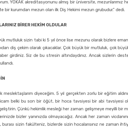
rum. YÖKAK akreditasyonunu almış bir üniversite, mezunlarımız h
e bir kurumdan mezun olan ilk Diş Hekimi mezun grubudur.” dedi.
LARINIZ BİRER HEKİM OLDULAR
k mutluluk sizin tabi ki 5 yıl önce lise mezunu olarak bizlere emane
dan diş çekim olarak çıkacaklar. Çok büyük bir mutluluk, çok büyük b
raber girdiniz. Siz de bu stresin altındaydınız. Ancak sizlerin destek
ullandı.
İN
k meslektaşlarım diyeceğim. 5 yıl gerçekten zorlu bir eğitim aldını
am belki bu son bir öğüt, bir hoca tavsiyesi bir abi tavsiyesi o
geliştirin. Çünkü hekimlik mesleği her zaman gelişmeye meyilli bir
erinizde bizler yanınızda olmayacağız. Ancak her zaman vicdanını
 burası sizin fakülteniz, bizlerde sizin hocalarısınız ne zaman ihtiy