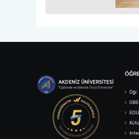
ÖĞRE
Öğr.
OBS
ED
Küt
Inte