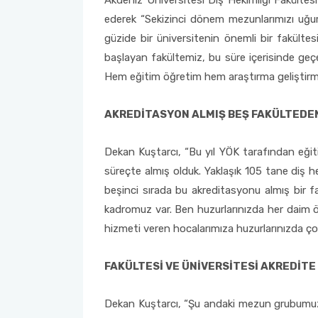
Akdeniz Üniversitesi Diş Hekimliği Fakültes
ederek “Sekizinci dönem mezunlarımızı uğurl
2022-2026 Stratejik Planı
İlahiyat Fakültesi
Sağlık Hizmetleri MYO
Yapı İşleri ve Teknik Daire Başkanlığı
Mezun Bilgi Sistemi
AB Projeleri
güzide bir üniversitenin önemli bir fakülte
başlayan fakültemiz, bu süre içerisinde geçe
Faaliyet Raporları
İletişim Fakültesi
Serik Gülsün Süleyman Süral MYO
Uluslararası İlişkiler Ofisi
Sıkça Sorulan Sorular
TÜBİTAK Projeleri
Hem eğitim öğretim hem araştırma geliştirme 
Akademik Tören
Kemer Denizcilik Fakültesi
Sosyal Bilimler MYO
Web of Science
AKREDİTASYON ALMIŞ BEŞ FAKÜLTEDEN 
Kumluca Sağlık Bilimleri Fakültesi
Teknik Bilimler MYO
SciVal
Dekan Kuştarcı, “Bu yıl YÖK tarafından eğiti
Manavgat Sosyal ve Beşeri Bilimler Fakültesi
süreçte almış olduk. Yaklaşık 105 tane diş h
beşinci sırada bu akreditasyonu almış bir f
Manavgat Turizm Fakültesi
kadromuz var. Ben huzurlarınızda her daim öğr
hizmeti veren hocalarımıza huzurlarınızda ço
Manavgat Yabancı Diller Fakültesi
FAKÜLTESİ VE ÜNİVERSİTESİ AKREDİT
Mimarlık Fakültesi
Dekan Kuştarcı, “Şu andaki mezun grubumuz T
Mühendislik Fakültesi