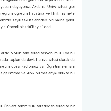
ını uğurlamanın gururunu yaşadıklarını ifade
heyecan duyuyoruz. Akdeniz Üniversitesi gibi
da eğitim öğretim hayatına ve klinik hizmete
zin sayılı fakültelerinden biri haline geldi.
z. Önemli bir fakülteyiz.” dedi.
z artık. 6 yıllık tam akreditasyonumuzu da bu
sırada toplamda devlet üniversitesi olarak da
 öğretim üyesi kadromuz var. Öğretim elemanı
geliştirme ve klinik hizmetleriyle birlikte bu
iz Üniversitemiz YÖK tarafından akredite bir