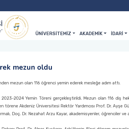
ÜNİVERSİTEMİZ
AKADEMİK
İDARİ
erek mezun oldu
i’nden mezun olan 116 öğrenci yemin ederek mesleğe adım attı.
i 2023-2024 Yemin Töreni gerçekleştirildi. Mezun olan 116 diş heki
 törene Akdeniz Üniversitesi Rektör Yardımcısı Prof. Dr. Ayşe Gülb
rmalı, Doç. Dr. Nezahat Arzu Kayar, akademisyenler, öğrenciler ve aile