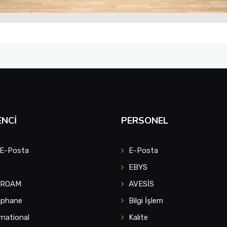
NCI
PERSONEL
 E-Posta
E-Posta
EBYS
UROAM
AVESİS
üphane
Bilgi İşlem
rnational
Kalite