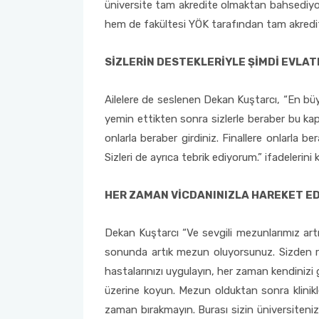
üniversite tam akredite olmaktan bahsediyo
hem de fakültesi YÖK tarafından tam akredit
Sağlık Bilimleri Fakültesi
SİZLERİN DESTEKLERİYLE ŞİMDİ EVLAT
Serik İşletme Fakültesi
Ailelere de seslenen Dekan Kuştarcı, “En büyü
Spor Bilimleri Fakültesi
yemin ettikten sonra sizlerle beraber bu kapı
onlarla beraber girdiniz. Finallere onlarla be
Su Ürünleri Fakültesi
Sizleri de ayrıca tebrik ediyorum.” ifadelerini k
Tıp Fakültesi
HER ZAMAN VİCDANINIZLA HAREKET ED
Turizm Fakültesi
Dekan Kuştarcı “Ve sevgili mezunlarımız artı
Uygulamalı Bilimler Fakültesi
sonunda artık mezun oluyorsunuz. Sizden ric
hastalarınızı uygulayın, her zaman kendinizi 
Ziraat Fakültesi
üzerine koyun. Mezun olduktan sonra klinikl
zaman bırakmayın. Burası sizin üniversiteniz,