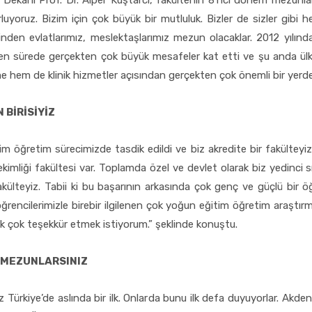
i Dekanı Prof. Dr. Alper Kuştarcı, fakültenin 8’nci dönem mezunlar
uyoruz. Bizim için çok büyük bir mutluluk. Bizler de sizler gibi 
sinden evlatlarımız, meslektaşlarımız mezun olacaklar. 2012 yılın
n sürede gerçekten çok büyük mesafeler kat etti ve şu anda ülkemi
hem de klinik hizmetler açısından gerçekten çok önemli bir yerdeyi
BİRİSİYİZ
m öğretim sürecimizde tasdik edildi ve biz akredite bir fakülteyi
ekimliği fakültesi var. Toplamda özel ve devlet olarak biz yedinci 
akülteyiz. Tabii ki bu başarının arkasında çok genç ve güçlü bir
encilerimizle birebir ilgilenen çok yoğun eğitim öğretim araştırma 
k çok teşekkür etmek istiyorum.” şeklinde konuştu.
E MEZUNLARSINIZ
ürkiye’de aslında bir ilk. Onlarda bunu ilk defa duyuyorlar. Akden