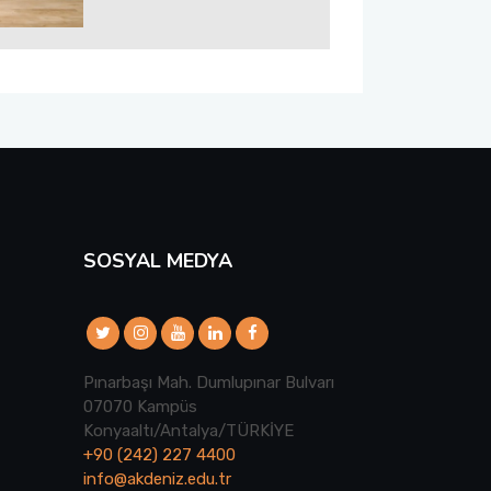
SOSYAL MEDYA
Pınarbaşı Mah. Dumlupınar Bulvarı
07070 Kampüs
Konyaaltı/Antalya/TÜRKİYE
+90 (242) 227 4400
info@akdeniz.edu.tr