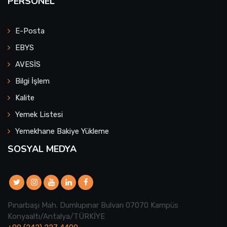
PERSONEL
E-Posta
EBYS
AVESİS
Bilgi İşlem
Kalite
Yemek Listesi
Yemekhane Bakiye Yükleme
SOSYAL MEDYA
Pınarbaşı Mah. Dumlupınar Bulvarı 07070 Kampüs
Konyaaltı/Antalya/TÜRKİYE