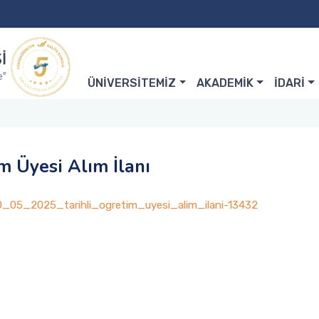
ÜNİVERSİTEMİZ
AKADEMİK
İDARİ
m Üyesi Alım İlanı
/30_05_2025_tarihli_ogretim_uyesi_alim_ilani-13432