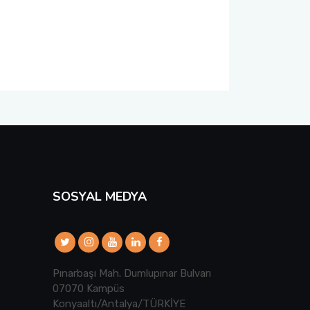
SOSYAL MEDYA
Pınarbaşı Mah. Dumlupınar Bulvarı
07070 Kampüs
Konyaaltı/Antalya/TÜRKİYE