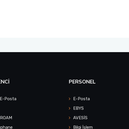
NCI
PERSONEL
 E-Posta
E-Posta
EBYS
UROAM
AVESİS
üphane
Bilgi İşlem